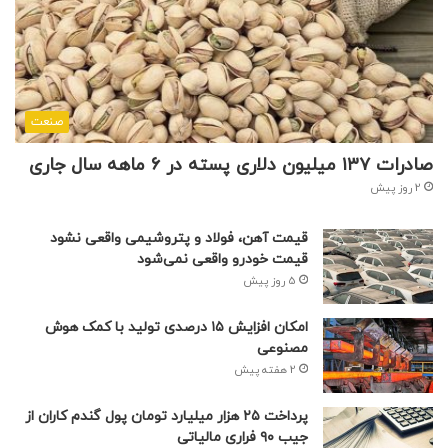
مدیرکل میراث فرهنگی، گردشگری و صنایع دستی کهگیلویه و
بویراحمد گفت: دبیرخانه دایمی معرفی ظرفیت های فرهنگی این
استان به زودی راه اندازی می شود.
صنعت
سعید طالبی پور
تاکید کرد:با راه اندازی این دبیرخانه آثار صاحب
نظران و پژوهشگران کهگیلویه و بویراحمد به صورت کارشناسی داوری
صادرات ۱۳۷ میلیون دلاری پسته در ۶ ماهه سال جاری
و برگزیده این آنان معرفی می شود.
2 روز پیش
قیمت آهن، فولاد و پتروشیمی واقعی نشود
قیمت خودرو واقعی نمی‌شود
5 روز پیش
امکان افزایش ۱۵ درصدی تولید با کمک هوش
مصنوعی
2 هفته پیش
پرداخت ۲۵ هزار میلیارد تومان پول گندم کاران از
جیب ۹۰ فراری مالیاتی