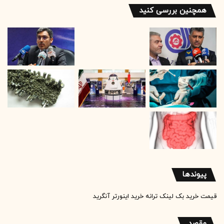
ل
همچنین بررسی کنید
خ
و
د
ر
ا
و
ا
ر
د
ک
ن
ی
د
پیوندها
قیمت خرید بک لینک
ترانه
خرید اینورتر آنگرید
مقصد